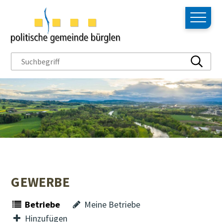
NAVIGIEREN IN BÜRGLEN
Schnellnavigation
Hauptn
Suchbegriff
Suche s
GEWERBE
Betriebe
Meine Betriebe
Hinzufügen