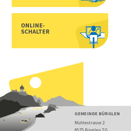
ONLINE-
SCHALTER
FOOTER
GEMEINDE BÜRGLEN
Mühlestrasse 2
8575 Bürglen TG