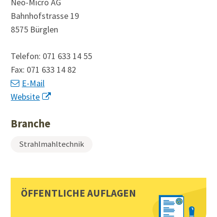
Neo-Micro AG
Bahnhofstrasse 19
8575 Bürglen
Telefon:
071 633 14 55
Fax:
071 633 14 82
E-Mail
Website
Branche
Strahlmahltechnik
Sidebar
Toplinks
ÖFFENTLICHE AUFLAGEN