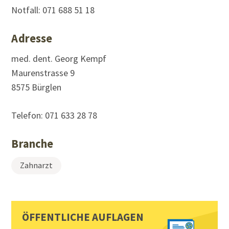
Notfall: 071 688 51 18
Adresse
med. dent. Georg Kempf
Maurenstrasse 9
8575 Bürglen
Telefon:
071 633 28 78
Branche
Zahnarzt
Sidebar
Toplinks
ÖFFENTLICHE AUFLAGEN