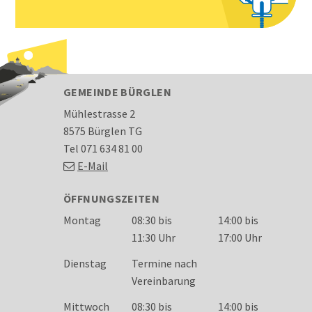
FOOTER
GEMEINDE BÜRGLEN
Mühlestrasse 2
8575 Bürglen TG
Tel 071 634 81 00
E-Mail
ÖFFNUNGSZEITEN
Wochentag
Öffnungszeiten
Montag
08:30 bis
14:00 bis
11:30 Uhr
17:00 Uhr
Dienstag
Termine nach
Vereinbarung
Mittwoch
08:30 bis
14:00 bis