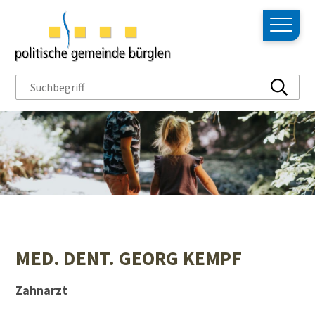
NAVIGIEREN IN BÜRGLEN
Schnellnavigation
Hauptn
Suchbegriff
Suche s
MED. DENT. GEORG KEMPF
Zahnarzt