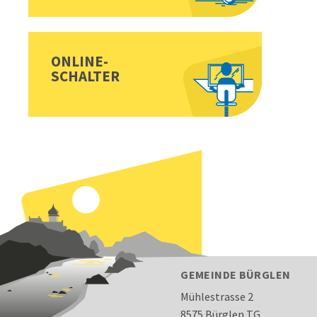
ONLINE-
SCHALTER
FOOTER
GEMEINDE BÜRGLEN
Mühlestrasse 2
8575 Bürglen TG