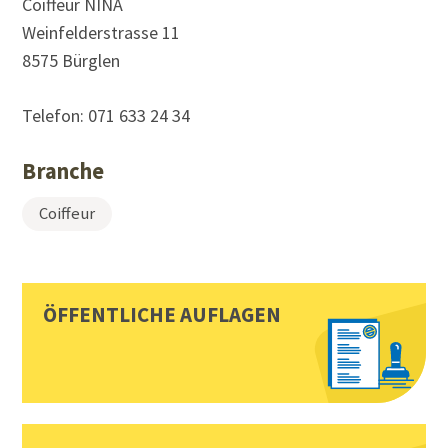
Coiffeur NINA
Weinfelderstrasse 11
8575 Bürglen
Telefon:
071 633 24 34
Branche
Coiffeur
Sidebar
Toplinks
ÖFFENTLICHE AUFLAGEN