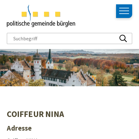
NAVIGIEREN IN BÜRGLEN
Schnellnavigation
Hauptn
Suchbegriff
Suche s
COIFFEUR NINA
Adresse