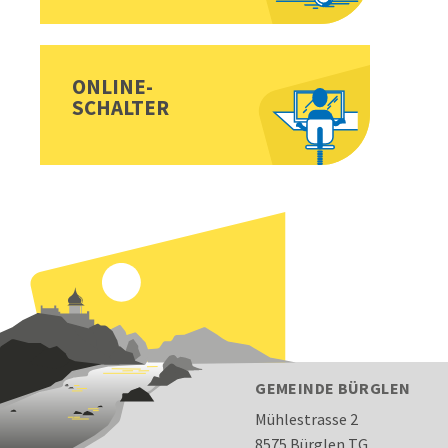
ONLINE-
SCHALTER
FOOTER
GEMEINDE BÜRGLEN
Mühlestrasse 2
8575 Bürglen TG