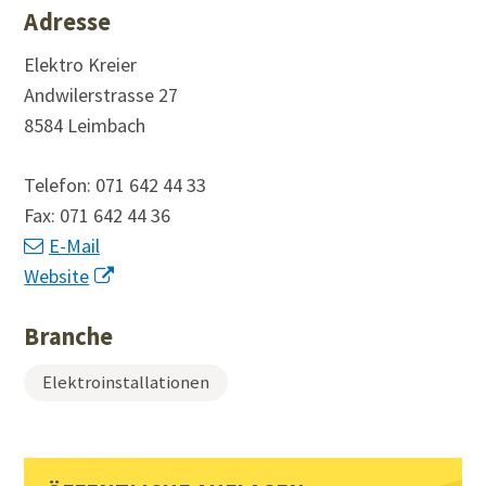
Adresse
Elektro Kreier
Andwilerstrasse 27
8584 Leimbach
Telefon:
071 642 44 33
Fax:
071 642 44 36
E-Mail
Website
Branche
Elektroinstallationen
Sidebar
Toplinks