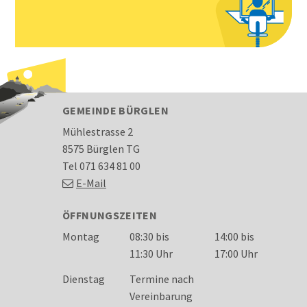
FOOTER
GEMEINDE BÜRGLEN
Mühlestrasse 2
8575 Bürglen TG
Tel 071 634 81 00
E-Mail
ÖFFNUNGSZEITEN
Wochentag
Öffnungszeiten
Montag
08:30 bis
14:00 bis
11:30 Uhr
17:00 Uhr
Dienstag
Termine nach
Vereinbarung