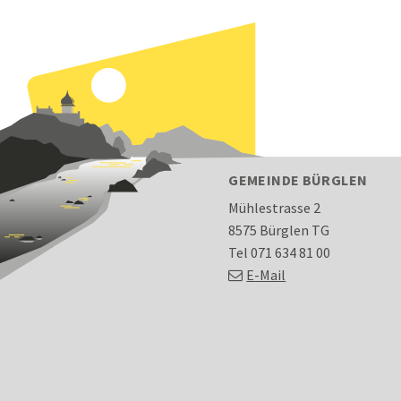
FOOTER
GEMEINDE BÜRGLEN
Mühlestrasse 2
8575 Bürglen TG
Tel 071 634 81 00
E-Mail