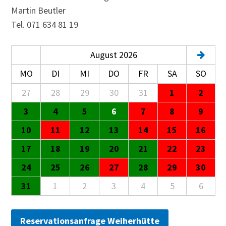
Martin Beutler
Tel. 071 634 81 19
August 2026
MO
DI
MI
DO
FR
SA
SO
Monatskalender zur Anzeige der Ver
27
28
29
30
31
1
2
3
4
5
6
7
8
9
10
11
12
13
14
15
16
17
18
19
20
21
22
23
24
25
26
27
28
29
30
31
1
2
3
4
5
6
Reservationsanfrage Weiherhütte