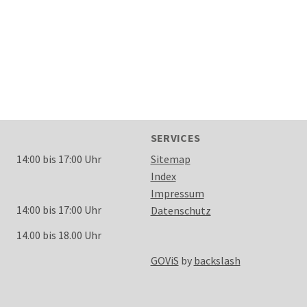
SERVICES
14:00 bis 17:00 Uhr
Sitemap
Index
Impressum
14:00 bis 17:00 Uhr
Datenschutz
14.00 bis 18.00 Uhr
GOViS
by
backslash