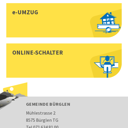
e-UMZUG
ONLINE-SCHALTER
FOOTER
GEMEINDE BÜRGLEN
Mühlestrasse 2
8575 Bürglen TG
Tel 071 634 81 00