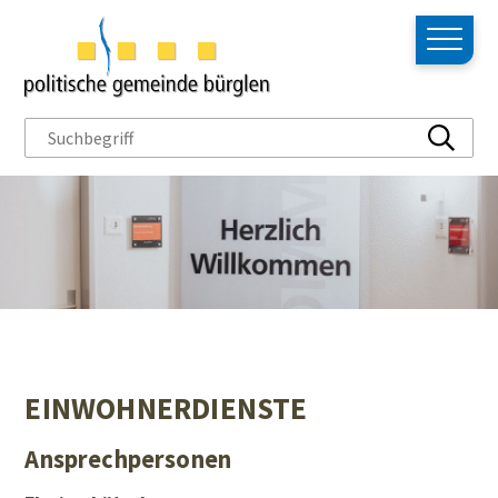
NAVIGIEREN IN BÜRGLEN
Schnellnavigation
Hauptn
Suchbegriff
Suche s
EINWOHNERDIENSTE
Ansprechpersonen