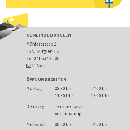
FOOTER
GEMEINDE BÜRGLEN
Mühlestrasse 2
8575 Bürglen TG
Tel 071 634 81 00
E-Mail
ÖFFNUNGSZEITEN
Wochentag
Öffnungszeiten
Montag
08:30 bis
14:00 bis
11:30 Uhr
17:00 Uhr
Dienstag
Termine nach
Vereinbarung
Mittwoch
08:30 bis
14:00 bis