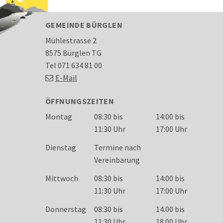
FOOTER
GEMEINDE BÜRGLEN
Mühlestrasse 2
8575 Bürglen TG
Tel 071 634 81 00
E-Mail
ÖFFNUNGSZEITEN
Wochentag
Öffnungszeiten
Montag
08:30 bis
14:00 bis
11:30 Uhr
17:00 Uhr
Dienstag
Termine nach
Vereinbarung
Mittwoch
08:30 bis
14:00 bis
11:30 Uhr
17:00 Uhr
Donnerstag
08:30 bis
14.00 bis
11:30 Uhr
18.00 Uhr