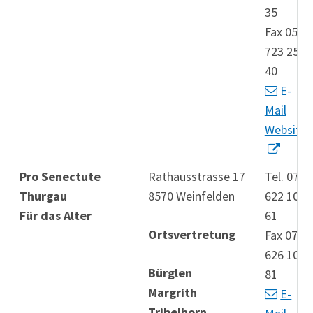
35
Fax 052
723 25
40
E-
Mail
Website
Pro Senectute
Rathausstrasse 17
Tel. 071
Thurgau
8570 Weinfelden
622 10
Für das Alter
61
Ortsvertretung
Fax 071
626 10
Bürglen
81
Margrith
E-
Tribelhorn