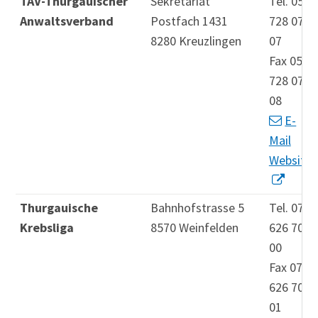
TAV-Thurgauischer
Sekretariat
Tel. 052
Anwaltsverband
Postfach 1431
728 07
8280 Kreuzlingen
07
Fax 052
728 07
08
E-
Mail
Website
Thurgauische
Bahnhofstrasse 5
Tel. 071
Krebsliga
8570 Weinfelden
626 70
00
Fax 071
626 70
01