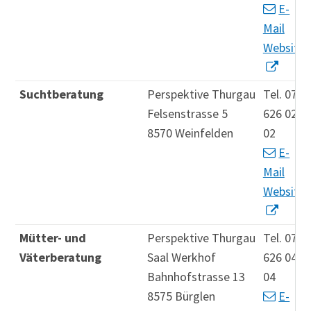
E-
Mail
Website
Suchtberatung
Perspektive Thurgau
Tel. 071
Felsenstrasse 5
626 02
8570 Weinfelden
02
E-
Mail
Website
Mütter- und
Perspektive Thurgau
Tel. 071
Väterberatung
Saal Werkhof
626 04
Bahnhofstrasse 13
04
8575 Bürglen
E-