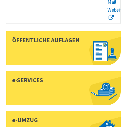
Mail
Website
Sidebar
Toplinks
ÖFFENTLICHE AUFLAGEN
e-SERVICES
e-UMZUG