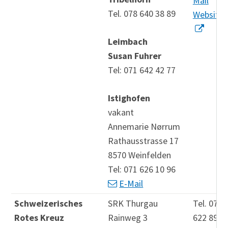
Mail
Tel. 078 640 38 89
Website
Leimbach
Susan Fuhrer
Tel: 071 642 42 77
Istighofen
vakant
Annemarie Nørrum
Rathausstrasse 17
8570 Weinfelden
Tel: 071 626 10 96
E-Mail
Schweizerisches
SRK Thurgau
Tel. 071
Rotes Kreuz
Rainweg 3
622 89