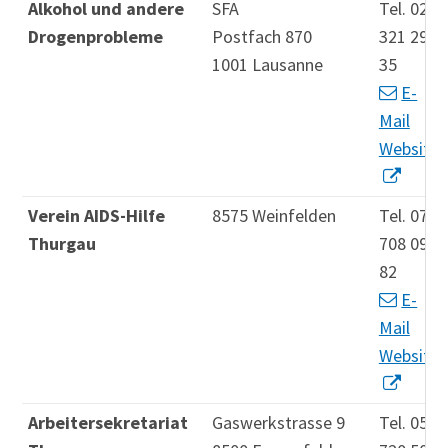
Alkohol und andere
SFA
Tel. 021
Drogenprobleme
Postfach 870
321 29
1001 Lausanne
35
E-
Mail
Website
Verein AIDS-Hilfe
8575 Weinfelden
Tel. 078
Thurgau
708 09
82
E-
Mail
Website
Arbeitersekretariat
Gaswerkstrasse 9
Tel. 052