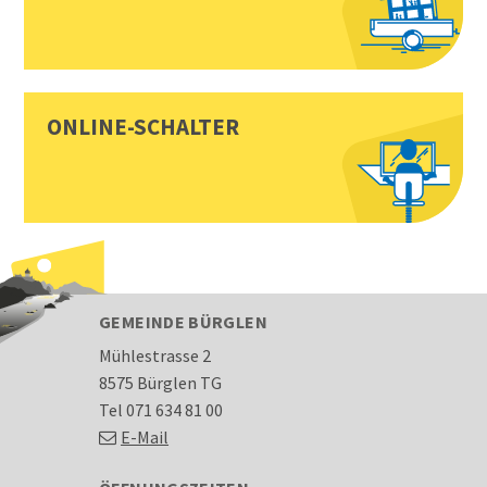
ONLINE-SCHALTER
FOOTER
GEMEINDE BÜRGLEN
Mühlestrasse 2
8575 Bürglen TG
Tel 071 634 81 00
E-Mail