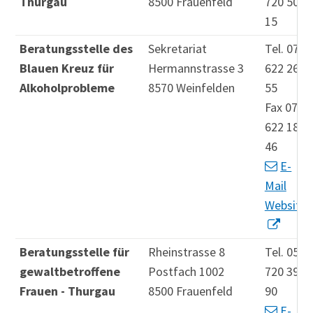
Thurgau
8500 Frauenfeld
720 50
15
Beratungsstelle des
Sekretariat
Tel. 071
Blauen Kreuz für
Hermannstrasse 3
622 26
Alkoholprobleme
8570 Weinfelden
55
Fax 071
622 18
46
E-
Mail
Website
Beratungsstelle für
Rheinstrasse 8
Tel. 052
gewaltbetroffene
Postfach 1002
720 39
Frauen - Thurgau
8500 Frauenfeld
90
E-