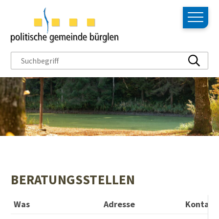
NAVIGIEREN IN BÜRGLEN
Schnellnavigation
Hauptn
Suchbegriff
Suche s
BERATUNGSSTELLEN
Was
Adresse
Kontakt