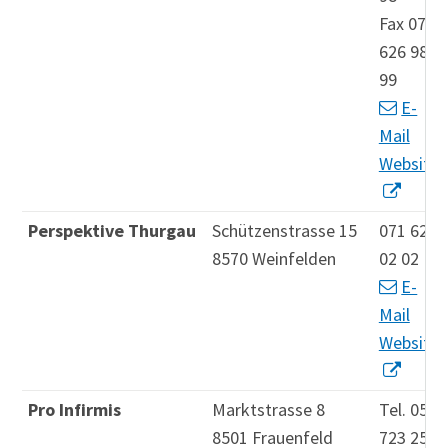
Fax 071
626 98
99
E-
Mail
Website
Perspektive Thurgau
Schützenstrasse 15
071 626
8570 Weinfelden
02 02
E-
Mail
Website
Pro Infirmis
Marktstrasse 8
Tel. 052
8501 Frauenfeld
723 25