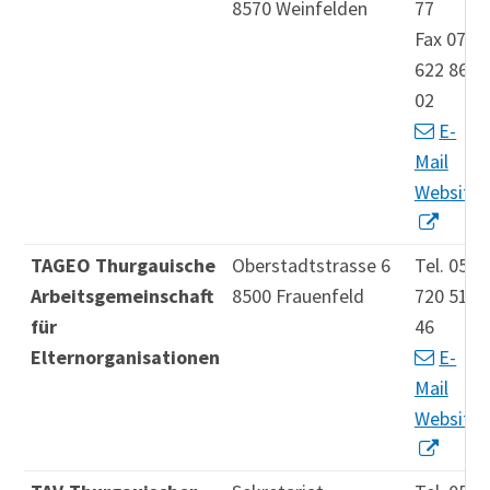
8570 Weinfelden
77
Fax 071
622 86
02
E-
Mail
Website
TAGEO Thurgauische
Oberstadtstrasse 6
Tel. 052
Arbeitsgemeinschaft
8500 Frauenfeld
720 51
für
46
Elternorganisationen
E-
Mail
Website