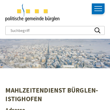
NAVIGIEREN IN BÜRGLEN
Schnellnavigation
Hauptn
Suchbegriff
Suche s
MAHLZEITENDIENST BÜRGLEN-
ISTIGHOFEN
Adresse