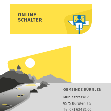
ONLINE-
SCHALTER
FOOTER
GEMEINDE BÜRGLEN
Mühlestrasse 2
8575 Bürglen TG
Tel 071 634 81 00