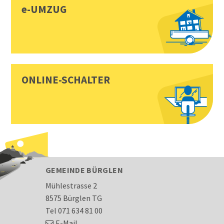
e-UMZUG
ONLINE-SCHALTER
FOOTER
GEMEINDE BÜRGLEN
Mühlestrasse 2
8575 Bürglen TG
Tel 071 634 81 00
E-Mail